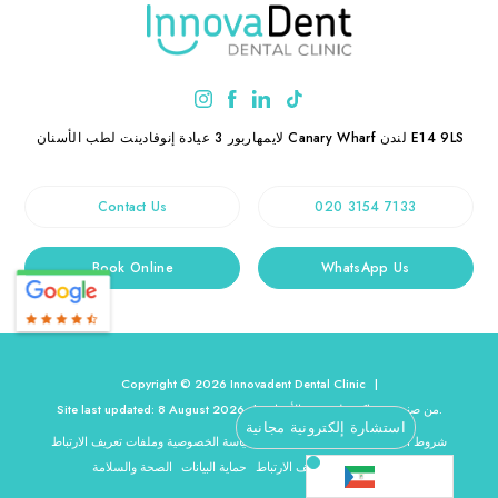
E14 9LS
لندن
Canary Wharf
3 لايمهاربور
عيادة إنوفادينت لطب الأسنان
Contact Us
020 3154 7133
Book Online
WhatsApp Us
Copyright © 2026 Innovadent Dental Clinic
|
.
من صنع
ديجيماكس لتسويق الأسنان
|
Site last updated: 8 August 2026
استشارة إلكترونية مجانية
شروط الاستخدام
إجراءات الشكاوى
سياسة الخصوصية وملفات تعريف الارتباط
إعدادات ملفات تعريف الارتباط
حماية البيانات
الصحة والسلامة