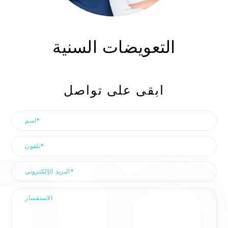
التعويضات السنية
ابقى على تواصل
ون
ريد
اسم
ني
الاستفسار