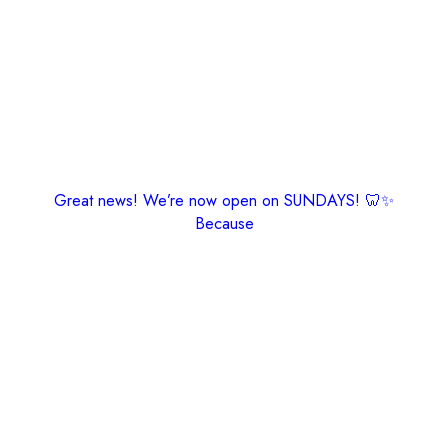
Great news! We’re now open on SUNDAYS! 🦷✨
Because